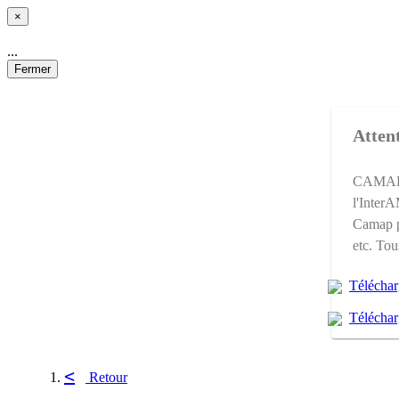
×
...
Fermer
Attent
CAMAP e
l'Inter
Camap p
etc. Tou
Téléchar
Téléchar
<
Retour