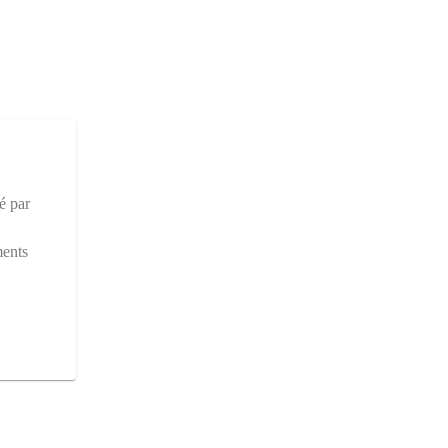
é par
ments