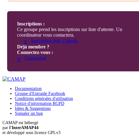
Inscriptions :
Ce groupe prend les inscriptions sur liste d'attente. Un
coordinateur vous contactera.
>
Inscription liste d'attente
Déjà membre ?
Connectez-vous :
>
Connexion
Documentation
Groupe d'Entraide Facebook
Conditions générales d'utilisation
Notice d'information RGPD
Idées & Suggestions
Signaler un bug
CAMAP est hébergé
par
l'InterAMAP44
et développé sous licence GPLv3