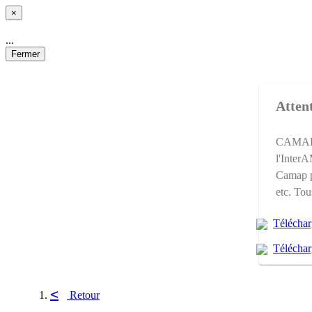
×
...
Fermer
Attent
CAMAP e
l'Inter
Camap p
etc. Tou
Téléchar
Téléchar
<
Retour