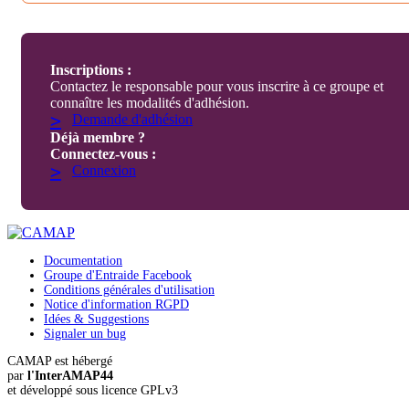
Inscriptions :
Contactez le responsable pour vous inscrire à ce groupe et
connaître les modalités d'adhésion.
>
Demande d'adhésion
Déjà membre ?
Connectez-vous :
>
Connexion
Documentation
Groupe d'Entraide Facebook
Conditions générales d'utilisation
Notice d'information RGPD
Idées & Suggestions
Signaler un bug
CAMAP est hébergé
par
l'InterAMAP44
et développé sous licence GPLv3