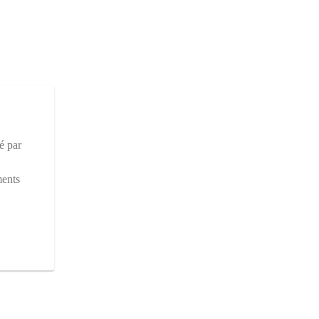
é par
ments