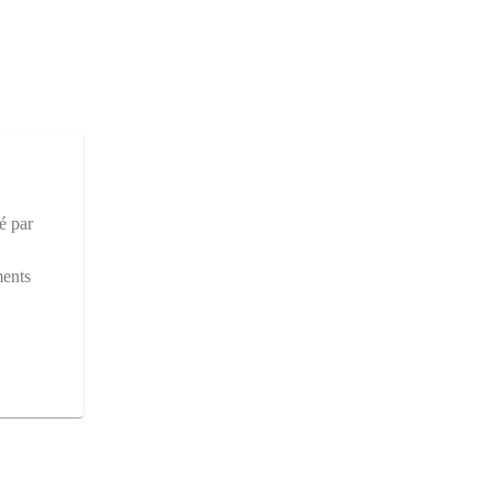
é par
ments