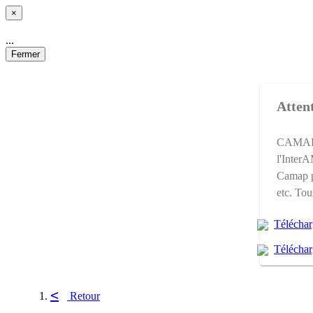
×
...
Fermer
Attent
CAMAP e
l'Inter
Camap p
etc. Tou
Téléchar
Téléchar
<
Retour